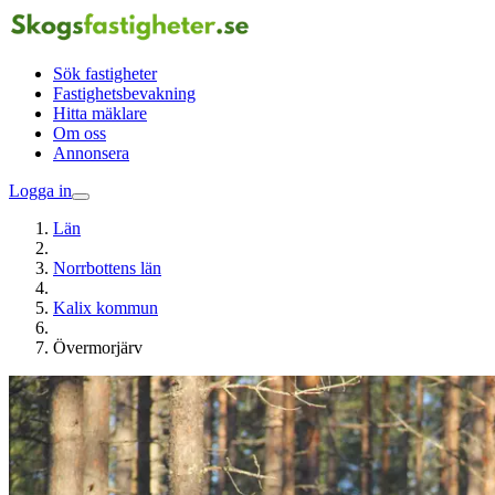
Sök fastigheter
Fastighetsbevakning
Hitta mäklare
Om oss
Annonsera
Logga in
Län
Norrbottens län
Kalix kommun
Övermorjärv