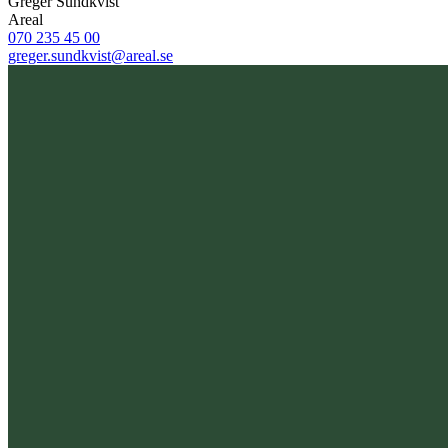
Greger Sundkvist
Areal
070 235 45 00
greger.sundkvist@areal.se