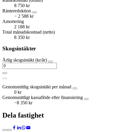
Räntekostnad (brutto)
8 750 kr
Räntereduktion
− 2 588 kr
Amortering
2 188 kr
Total månadskostnad (netto)
8 350 kr
Skogsintäkter
Årlig skogsintäkt (kr/år)
Genomsnittlig skogsintäkt per månad
0 kr
Genomsnittligt kassaflöde efter finansiering
−8 350 kr
Dela fastighet