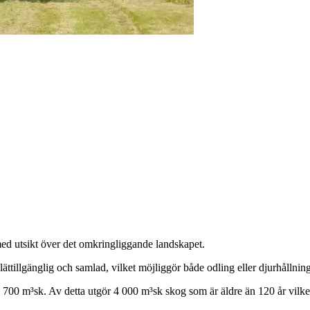
 med utsikt över det omkringliggande landskapet.
lättillgänglig och samlad, vilket möjliggör både odling eller djurhållning
 700 m³sk. Av detta utgör 4 000 m³sk skog som är äldre än 120 år vilket