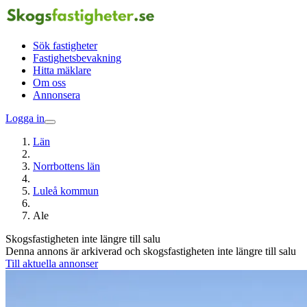
Sök fastigheter
Fastighetsbevakning
Hitta mäklare
Om oss
Annonsera
Logga in
Län
Norrbottens län
Luleå kommun
Ale
Skogsfastigheten inte längre till salu
Denna annons är arkiverad och skogsfastigheten inte längre till salu
Till aktuella annonser