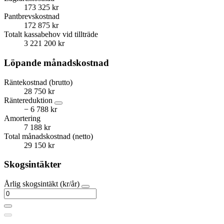
173 325 kr
Pantbrevskostnad
172 875 kr
Totalt kassabehov vid tillträde
3 221 200 kr
Löpande månadskostnad
Räntekostnad (brutto)
28 750 kr
Räntereduktion
− 6 788 kr
Amortering
7 188 kr
Total månadskostnad (netto)
29 150 kr
Skogsintäkter
Årlig skogsintäkt (kr/år)