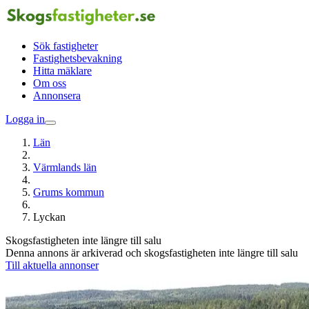
Sök fastigheter
Fastighetsbevakning
Hitta mäklare
Om oss
Annonsera
Logga in
Län
Värmlands län
Grums kommun
Lyckan
Skogsfastigheten inte längre till salu
Denna annons är arkiverad och skogsfastigheten inte längre till salu
Till aktuella annonser