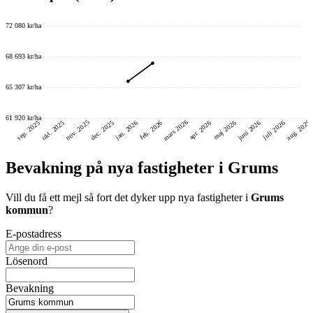
72 080 kr/ha
68 693 kr/ha
65 307 kr/ha
61 920 kr/ha
mars 2026
nov. 2025
aug. 2026
juni 2026
dec. 2025
okt. 2025
sep. 2025
feb. 2026
jan. 2026
maj 2026
juli 2026
apr. 2026
Bevakning på nya fastigheter i Grums
Vill du få ett mejl så fort det dyker upp nya fastigheter i
Grums
kommun
?
E-postadress
Lösenord
Bevakning