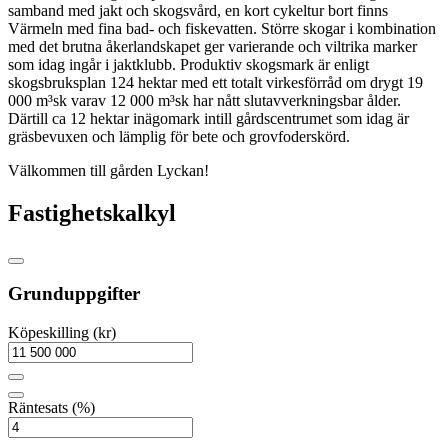
samband med jakt och skogsvård, en kort cykeltur bort finns
Värmeln med fina bad- och fiskevatten. Större skogar i kombination
med det brutna åkerlandskapet ger varierande och viltrika marker
som idag ingår i jaktklubb. Produktiv skogsmark är enligt
skogsbruksplan 124 hektar med ett totalt virkesförråd om drygt 19
000 m³sk varav 12 000 m³sk har nått slutavverkningsbar ålder.
Därtill ca 12 hektar inägomark intill gårdscentrumet som idag är
gräsbevuxen och lämplig för bete och grovfoderskörd.
Välkommen till gården Lyckan!
Fastighetskalkyl
Grunduppgifter
Köpeskilling (kr)
Räntesats (%)