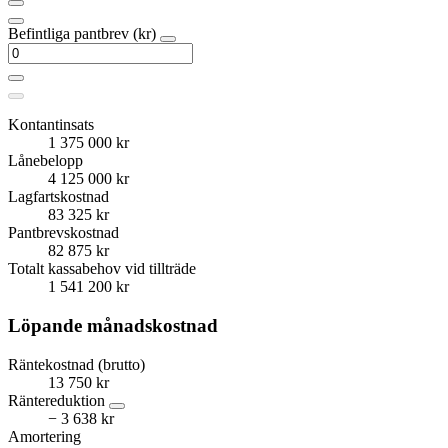
Befintliga pantbrev (kr)
Kontantinsats
1 375 000 kr
Lånebelopp
4 125 000 kr
Lagfartskostnad
83 325 kr
Pantbrevskostnad
82 875 kr
Totalt kassabehov vid tillträde
1 541 200 kr
Löpande månadskostnad
Räntekostnad (brutto)
13 750 kr
Räntereduktion
− 3 638 kr
Amortering