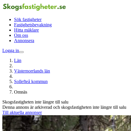
Sök fastigheter
Fastighetsbevakning
Hitta mäklare
Om oss
Annonsera
Logga in
Län
Västernorrlands län
Sollefteå kommun
Omnäs
Skogsfastigheten inte längre till salu
Denna annons är arkiverad och skogsfastigheten inte längre till salu
Till aktuella annonser