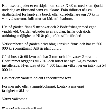
Ridhuset erbjuder er en ridplan om ca 23 X 60 m med 8 cm tjockt
underlag av fibersand samt en läktare. Från ridhuset nås en
gästlägenhet för långväga besök eller kursdeltagare om 70 kvm
varav 4 sovrum, fullt utrustat kök och badrum.
Ute på gården finns 5 uteboxar och 2 lösdriftshagar med egna
vindskydd. Gården erbjuder även ridplan, hagar och goda
utridningsmöjligheter. Ni är på perfekt ställe för det!
Verksamheten på gården drivs idag i enskild firma och har ca 500
000 kr i omsättning. Allt är idag uthyrt.
Gårdshuset är 60 kvm och har 3 rum och kök varav 2 sovrum.
Badrummet byggdes till 2018 och huset har nya 3-glas fönster
installerade. Hyrs idag ut för 4 500 kr/mån vilket ger en intäkt på 54
000 kr.
Läs mer om vardera objekt i specificerad text.
För mer info eller visningsbokning, kontakta ansvarig
fastighetsmäklare.
Varmt välkomna!