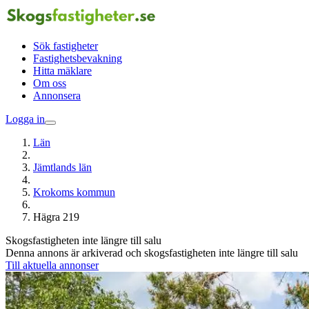
Sök fastigheter
Fastighetsbevakning
Hitta mäklare
Om oss
Annonsera
Logga in
Län
Jämtlands län
Krokoms kommun
Hägra 219
Skogsfastigheten inte längre till salu
Denna annons är arkiverad och skogsfastigheten inte längre till salu
Till aktuella annonser