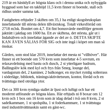
219 är en hästidyll av högsta klass och i denna unika och nybyggda
byggnad som har en takhöjd 11,5 kvm finner ni boende, stall och
ridhus under samma tak.
Fastigheten erbjuder 3 skiften om 35,1 ha enligt skogsbruksplan
innefattande till största delen tillväxtskog. Totalt virkesförråd om
2718 m3sk. Bonitet om 4,7. Ett fint bonusvärde medföljer genom
jakträtt i jaktlag om 1600 ha. Ett av skiftena, det största, går ut i
Indalsälven och innefattar ägande av del av ö. DETTA SKIFTE
KAN ÄVEN SÄLJAS FÖR SIG och inte ingå i köpet om man så
önskar.
Gården, som stod klar 2019, innefattar det mesta ni "villhöver". Här
finner ni ett boende om 570 kvm som innefattar 4-5 sovrum, en
relaxavdelning med bastu och dusch, 2 st ytterligare badrum,
Ballingslöv kök med kyl och frys från Smeg, lounge del,
vardagsrum del, 2 kaminer, 2 balkonger, en mycket rymlig solterrass
i söderläge, bibliotek, tränings/aktivitetsrum, kontor, förråd och en
tvättstuga med otroliga ytor.
Det ca 300 kvm rymliga stallet är ljust och luftigt och har ett
modernt utförande av högsta klass. Här erbjuds ni 8 boxar om 12
kvm och 1 box om 16 kvm som är idag delad i två om 8 kvm, 2 st
sadelkammare, 1 st spolspilta, 1 st foderkammare, 1 st tvättstuga
med industritvättmaskin samt en gäst-wc.