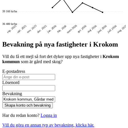
39 160 kr/ha
36 480 kr/ha
mars 2026
nov. 2025
aug. 2026
juni 2026
dec. 2025
okt. 2025
sep. 2025
feb. 2026
jan. 2026
maj 2026
juli 2026
apr. 2026
Bevakning på nya fastigheter i Krokom
Vill du få ett mejl så fort det dyker upp nya fastigheter i
Krokom
kommun
som är gård med skog
?
E-postadress
Lösenord
Bevakning
Skapa konto och bevakning
Har du redan konto?
Logga in
Vill du göra en annan typ av bevakning, klicka här.