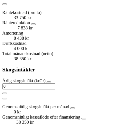
Räntekostnad (brutto)
33 750 kr
Räntereduktion
− 7 838 kr
Amortering
8 438 kr
Driftskostnad
4 000 kr
Total månadskostnad (netto)
38 350 kr
Skogsintäkter
Årlig skogsintäkt (kr/år)
Genomsnittlig skogsintäkt per månad
0 kr
Genomsnittligt kassaflöde efter finansiering
−38 350 kr