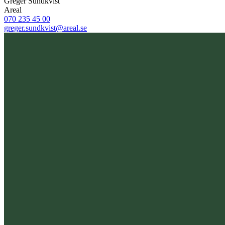
Greger Sundkvist
Areal
070 235 45 00
greger.sundkvist@areal.se