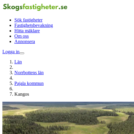
Sök fastigheter
Fastighetsbevakning
Hitta mäklare
Om oss
Annonsera
Logga in
Län
Norrbottens län
Pajala kommun
Kangos