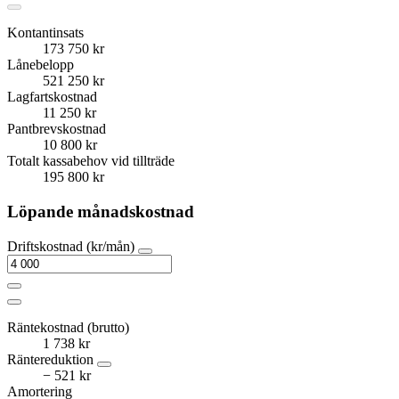
Kontantinsats
173 750 kr
Lånebelopp
521 250 kr
Lagfartskostnad
11 250 kr
Pantbrevskostnad
10 800 kr
Totalt kassabehov vid tillträde
195 800 kr
Löpande månadskostnad
Driftskostnad (kr/mån)
Räntekostnad (brutto)
1 738 kr
Räntereduktion
− 521 kr
Amortering