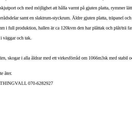
port och med möjlighet att hålla varmt på gjuten platta, rymmer lätt tex
ar samt en slaktrum-styckrum. Äldre gjuten platta, träpanel och p
full produktion, hallen är ca 120kvm den har plåttak och plåt/trä fasa
 väggar och tak.
ärn, skogar i alla åldrar med ett virkesförråd om 1066m3sk med stabil o
e åter.
INGVALL 070-6282927