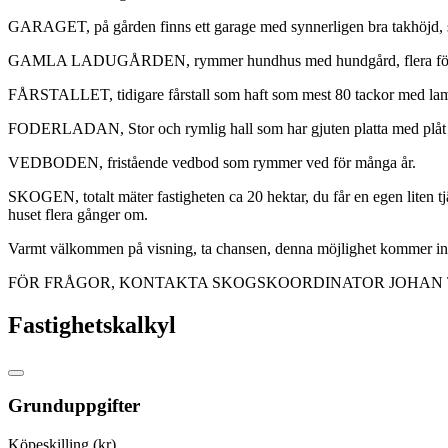
GARAGET, på gården finns ett garage med synnerligen bra takhöjd, skjut
GAMLA LADUGÅRDEN, rymmer hundhus med hundgård, flera förrådsdel
FÅRSTALLET, tidigare fårstall som haft som mest 80 tackor med lamm i 
FODERLADAN, Stor och rymlig hall som har gjuten platta med plåt i
VEDBODEN, fristående vedbod som rymmer ved för många år.
SKOGEN, totalt mäter fastigheten ca 20 hektar, du får en egen liten tj
huset flera gånger om.
Varmt välkommen på visning, ta chansen, denna möjlighet kommer int
FÖR FRÅGOR, KONTAKTA SKOGSKOORDINATOR JOHAN TH
Fastighetskalkyl
Grunduppgifter
Köpeskilling (kr)