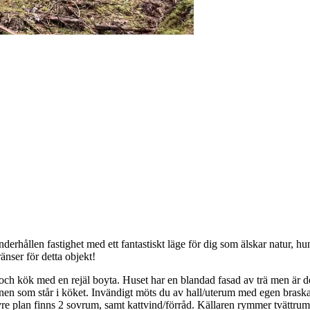
erhållen fastighet med ett fantastiskt läge för dig som älskar natur, hun
änser för detta objekt!
ch kök med en rejäl boyta. Huset har en blandad fasad av trä men är d
 som står i köket. Invändigt möts du av hall/uterum med egen braskam
vre plan finns 2 sovrum, samt kattvind/förråd. Källaren rymmer tvättru