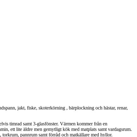
dspann, jakt, fiske, skoterkörning , bärplockning och hästar, renar,
elvis timrad samt 3-glasfönster. Värmen kommer från en
in, ett lite äldre men gemytligt kök med matplats samt vardagsrum.
m, torkrum, pannrum samt förråd och matkällare med hyllor.