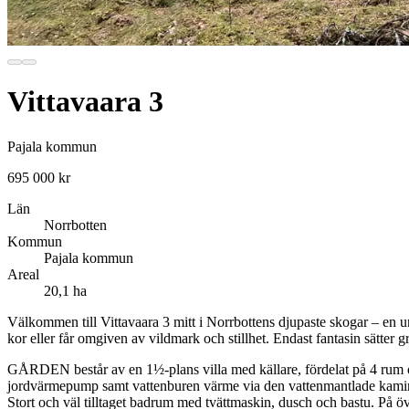
Vittavaara 3
Pajala kommun
695 000 kr
Län
Norrbotten
Kommun
Pajala kommun
Areal
20,1 ha
Välkommen till Vittavaara 3 mitt i Norrbottens djupaste skogar – en und
kor eller får omgiven av vildmark och stillhet. Endast fantasin sätter gr
GÅRDEN består av en 1½-plans villa med källare, fördelat på 4 rum o
jordvärmepump samt vattenburen värme via den vattenmantlade kaminen
Stort och väl tilltaget badrum med tvättmaskin, dusch och bastu. På ö