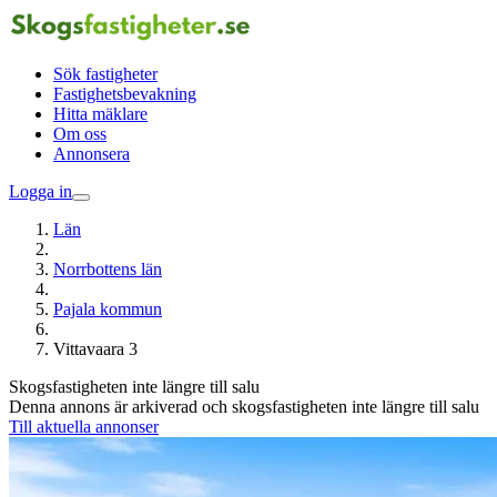
Sök fastigheter
Fastighetsbevakning
Hitta mäklare
Om oss
Annonsera
Logga in
Län
Norrbottens län
Pajala kommun
Vittavaara 3
Skogsfastigheten inte längre till salu
Denna annons är arkiverad och skogsfastigheten inte längre till salu
Till aktuella annonser