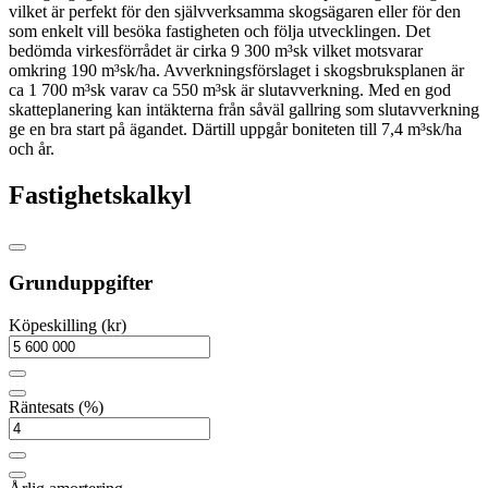
vilket är perfekt för den självverksamma skogsägaren eller för den
som enkelt vill besöka fastigheten och följa utvecklingen. Det
bedömda virkesförrådet är cirka 9 300 m³sk vilket motsvarar
omkring 190 m³sk/ha. Avverkningsförslaget i skogsbruksplanen är
ca 1 700 m³sk varav ca 550 m³sk är slutavverkning. Med en god
skatteplanering kan intäkterna från såväl gallring som slutavverkning
ge en bra start på ägandet. Därtill uppgår boniteten till 7,4 m³sk/ha
och år.
Fastighetskalkyl
Grunduppgifter
Köpeskilling (kr)
Räntesats (%)