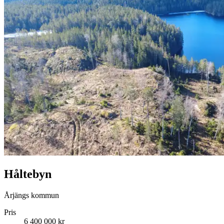
Håltebyn
Årjängs kommun
Pris
6 400 000 kr