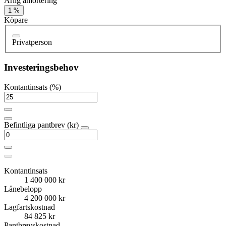
Årlig amortering
1 %
Köpare
Privatperson
Investeringsbehov
Kontantinsats (%)
Befintliga pantbrev (kr)
Kontantinsats
1 400 000 kr
Lånebelopp
4 200 000 kr
Lagfartskostnad
84 825 kr
Pantbrevskostnad