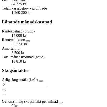
84 375 kr
Totalt kassabehov vid tillträde
1 569 200 kr
Löpande månadskostnad
Räntekostnad (brutto)
14 000 kr
Räntereduktion
− 3 690 kr
Amortering
3 500 kr
Total månadskostnad (netto)
13 810 kr
Skogsintäkter
Årlig skogsintäkt (kr/år)
Genomsnittlig skogsintäkt per månad
0 kr